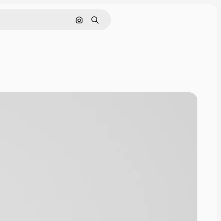
Поиск по изображению
Поиск