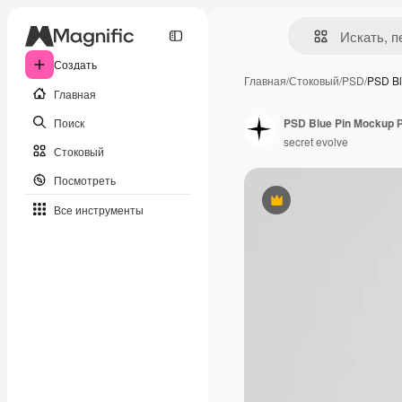
Создать
Главная
/
Стоковый
/
PSD
/
PSD Bl
Главная
Поиск
PSD Blue Pin Mockup 
secret evolve
Стоковый
Посмотреть
Премиум
Все инструменты