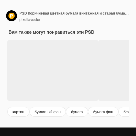
PSD Коричневая цветная бумага винтажная и старая бумажная фона с гранжевой текстурой
pixellavector
Вам также могут понравиться эти PSD
картон
бумажный фон
бумага
бумага фон
бежева