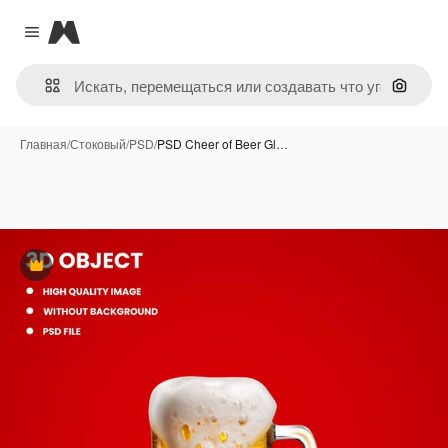
Magnific
Close menu
Поиск 
Главная
/
Стоковый
/
PSD
/
PSD Cheer of Beer Gl…
Премиум