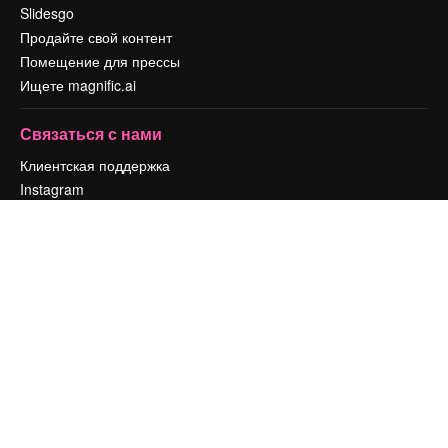
Slidesgo
Продайте свой контент
Помещение для прессы
Ищете magnific.ai
Связаться с нами
Клиентская поддержка
Instagram
YouTube
LinkedIn
TikTok
Discord
X
Reddit
Copyright © 2010-
2026
Freepik Company S.L.U.
Все права защищены
.