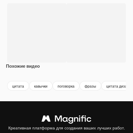
Похожие видео
Premium
Premium
Сгенерировано с помощью ИИ
Premium
Premium
цитата
кавычки
поговорка
фразы
цитата дизайн
Креативная платформа для создания ваших лучших работ.