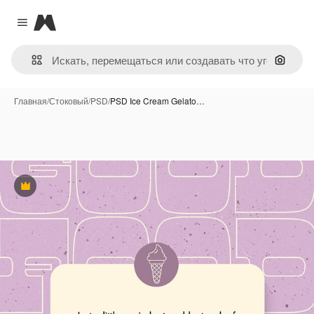
Magnific
Close menu
Поиск 
Главная
/
Стоковый
/
PSD
/
PSD Ice Cream Gelato…
Премиум