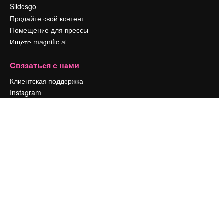
Slidesgo
Продайте свой контент
Помещение для прессы
Ищете magnific.ai
Связаться с нами
Клиентская поддержка
Instagram
YouTube
LinkedIn
TikTok
Discord
X
Reddit
Copyright © 2010-
2026
Freepik Company S.L.U.
Все права защищены
.