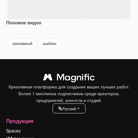
Похожие видео
Premium
Premium
Premium
Premium
рекламный
шаблон
Креативная платформа для создания ваших лучших работ.
Более 1 миллиона подписчиков среди креаторов,
предприятий, агентств и студий.
Pусский
Продукция
Spaces