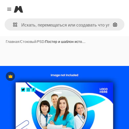
Magnific
Close menu
Поиск 
Главная
/
Стоковый
/
PSD
/
Постер и шаблон исто…
Премиум