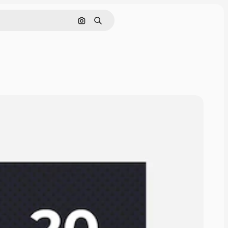
Поиск по изображению
Поиск