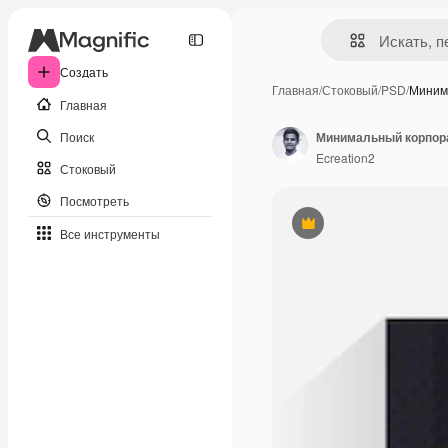
Создать
Главная
/
Стоковый
/
PSD
/
Миним
Главная
Поиск
Минимальный корпор
Ecreation2
Стоковый
Посмотреть
Премиум
Все инструменты