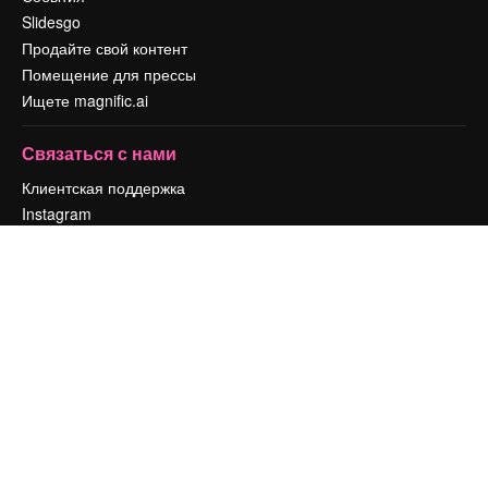
Slidesgo
Продайте свой контент
Помещение для прессы
Ищете magnific.ai
Связаться с нами
Клиентская поддержка
Instagram
YouTube
LinkedIn
TikTok
Discord
X
Reddit
Copyright © 2010-
2026
Freepik Company S.L.U.
Все права защищены
.