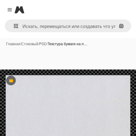
Magnific
Close menu
Поиск 
Главная
/
Стоковый
/
PSD
/
Текстура бумаги на п…
Премиум