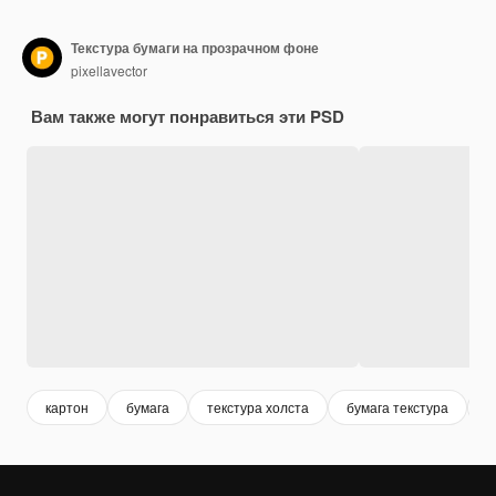
Текстура бумаги на прозрачном фоне
pixellavector
Вам также могут понравиться эти PSD
картон
бумага
текстура холста
бумага текстура
к