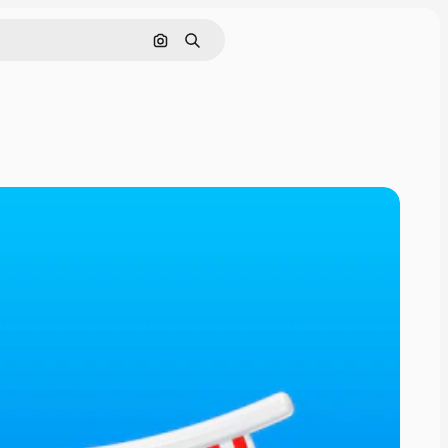
Поиск по изображению
Поиск