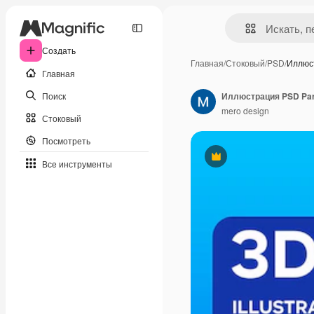
Создать
Главная
/
Стоковый
/
PSD
/
Иллюс
Главная
Поиск
Иллюстрация PSD Par
mero design
Стоковый
Посмотреть
Премиум
Все инструменты