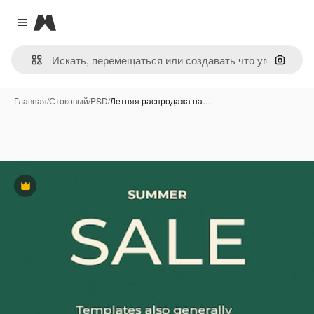
Magnific
Close menu
Поиск 
Главная
/
Стоковый
/
PSD
/
Летняя распродажа на…
Премиум