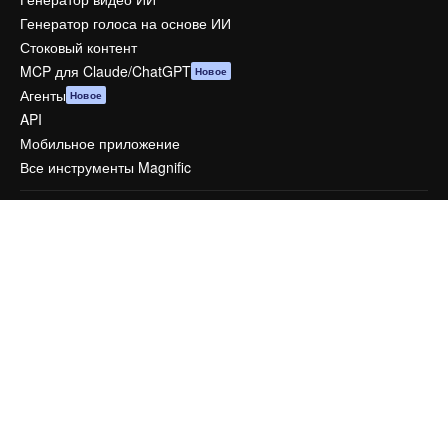
Генератор голоса на основе ИИ
Стоковый контент
MCP для Claude/ChatGPT
Новое
Агенты
Новое
API
Мобильное приложение
Все инструменты Magnific
Начать
Academy
Документация по Пакету ИИ
Служба поддержки
Условия и положения
Политика конфиденциальности
Оригиналы
Новое
Политика файлов cookie
Центр доверия
Партнеры