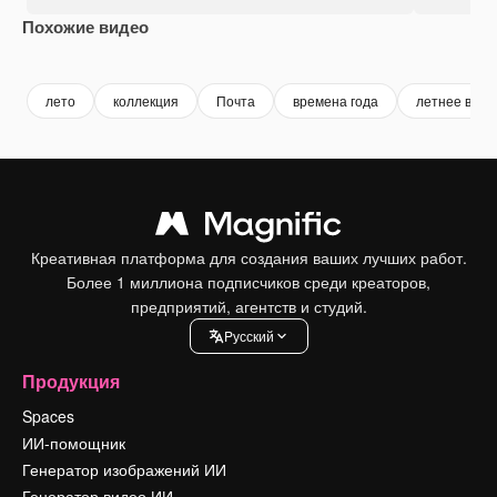
Похожие видео
Premium
Premium
Premium
Premium
лето
коллекция
Почта
времена года
летнее врем
Креативная платформа для создания ваших лучших работ.
Более 1 миллиона подписчиков среди креаторов,
предприятий, агентств и студий.
Pусский
Продукция
Spaces
ИИ-помощник
Генератор изображений ИИ
Генератор видео ИИ