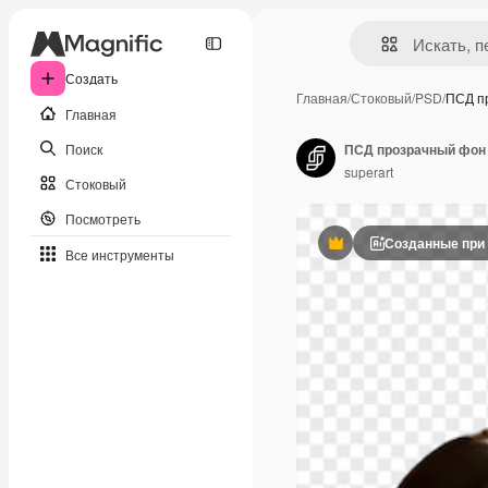
Создать
Главная
/
Стоковый
/
PSD
/
ПСД п
Главная
Поиск
superart
Стоковый
Посмотреть
Созданные при
Премиум
Все инструменты