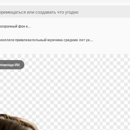
розрачный фон к…
ПСД прозрачный фон коллеги привлекательный мужчина средних лет указывает на экран ноутбука смотрит на радостную женщину жестикулирует сидит за столом в офисе png
 помощи ИИ