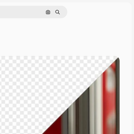
Поиск по изображению
Поиск