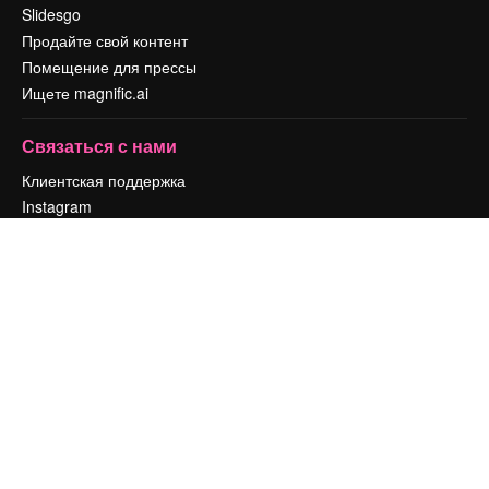
Slidesgo
Продайте свой контент
Помещение для прессы
Ищете magnific.ai
Связаться с нами
Клиентская поддержка
Instagram
YouTube
LinkedIn
TikTok
Discord
X
Reddit
Copyright © 2010-
2026
Freepik Company S.L.U.
Все права защищены
.