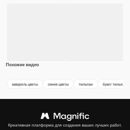
Похожие видео
Premium
Premium
Сгенерировано с помощью ИИ
Premium
Premium
Сгенериров
акварель цветы
синие цветы
тюльпан
букет тюльпано
Креативная платформа для создания ваших лучших работ.