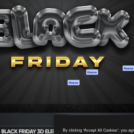
атформа для создания
Spaces
Academy
работ. Более 1 миллиона
ИИ-помощник
Документация п
реди креаторов,
Пакету ИИ
Генератор
гентств и студий.
изображений ИИ
Служба
поддержки
Генератор видео
ИИ
Условия и
положения
Генератор голоса
на основе ИИ
Политика
конфиденциальн
Стоковый контент
Оригиналы
MCP для
Новое
Новое
Claude/ChatGPT
Политика файло
cookie
Агенты
Новое
Центр доверия
API
Партнеры
Мобильное
приложение
Предприятие
Все инструменты
Magnific
By clicking “Accept All Cookies”, you agr