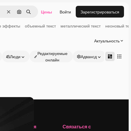
Цены
Войти
Зарегистрироваться
Очистить
Поиск по изображению
Поиск
е эффекты
объемный текст
металлический текст
неоновый тек
Актуальность
Редактируемые
Люди
Адвансд
онлайн
Компания
Связаться с