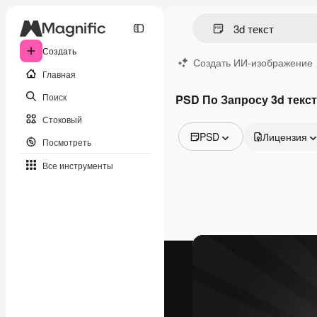
Создать
Создать ИИ-изображение
Главная
Поиск
PSD По Запросу 3d текст
Стоковый
PSD
Лицензия
Посмотреть
Все изображения
Все инструменты
Векторы
Иллюстрации
Фотографии
PSD
Шаблоны
Мокапы
Видео
Видеоролик
Моушн-дизайн
Видеошаблоны
Иконки
3D-модели
Шрифты