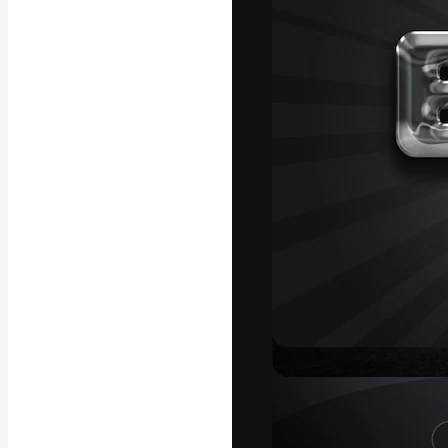
Креативная пл
ваших лучших 
подписчиков с
предприятий, а
Pусский