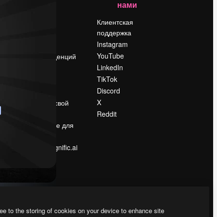
нами
Цены
о
О нас
Клиентская
поддержка
Reviews
Instagram
Вакансии
YouTube
Поиск тенденций
LinkedIn
Блог
TikTok
События
Discord
Slidesgo
ости
X
Продайте свой
контент
Reddit
в
Помещение для
прессы
Ищете magnific.ai
ee to the storing of cookies on your device to enhance site