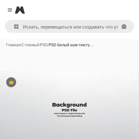
Magnific
Close menu
Поиск 
Главная
/
Стоковый
/
PSD
/
PSD Белый шум тексту…
Премиум