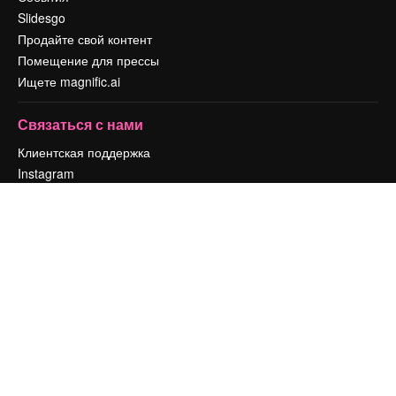
Slidesgo
Продайте свой контент
Помещение для прессы
Ищете magnific.ai
Связаться с нами
Клиентская поддержка
Instagram
YouTube
LinkedIn
TikTok
Discord
X
Reddit
Copyright © 2010-
2026
Freepik Company S.L.U.
Все права защищены
.