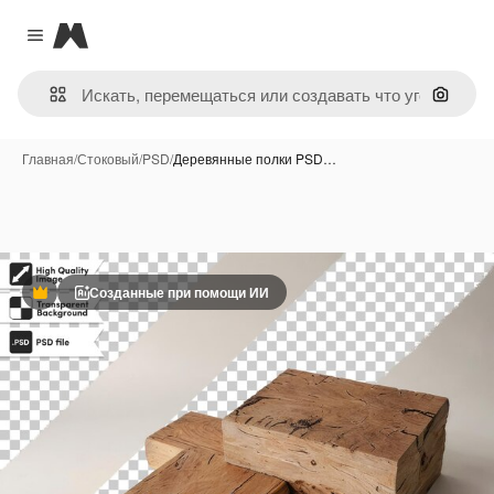
Magnific
Close menu
Поиск 
Главная
/
Стоковый
/
PSD
/
Деревянные полки PSD…
Созданные при помощи ИИ
Премиум