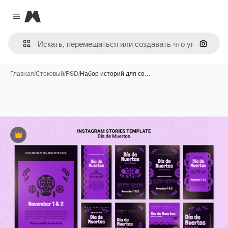
Magnific
Close menu
Поиск 
Главная
/
Стоковый
/
PSD
/
Набор историй для со…
Премиум