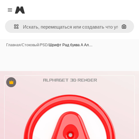
Magnific
Close menu
Поиск 
Главная
/
Стоковый
/
PSD
/
Шрифт Рад буква А Ал…
Премиум