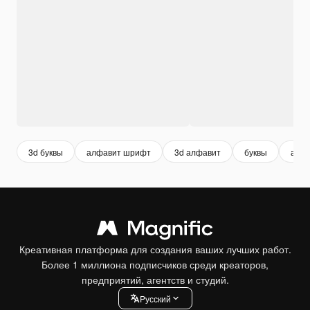
3d буквы
алфавит шрифт
3d алфавит
буквы
алф
Креативная платформа для создания ваших лучших работ.
Более 1 миллиона подписчиков среди креаторов,
предприятий, агентств и студий.
Pусский