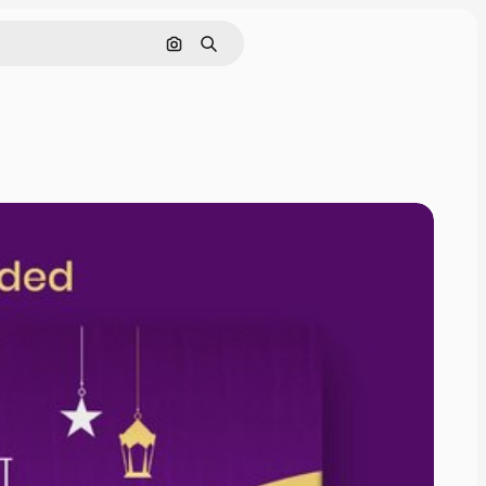
Поиск по изображению
Поиск