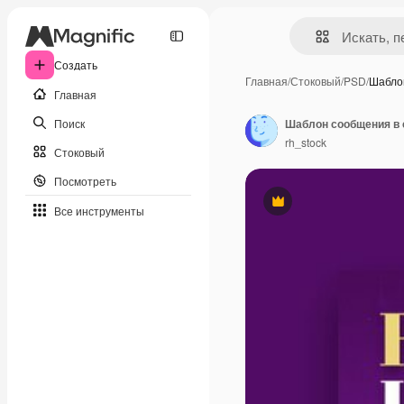
Создать
Главная
/
Стоковый
/
PSD
/
Шабло
Главная
Поиск
Шаблон сообщения в 
rh_stock
Стоковый
Посмотреть
Премиум
Все инструменты