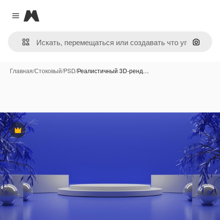
Magnific
Close menu
Поиск 
Главная
/
Стоковый
/
PSD
/
Реалистичный 3D-ренд…
Премиум