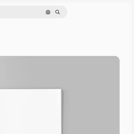
Поиск по изображению
Поиск