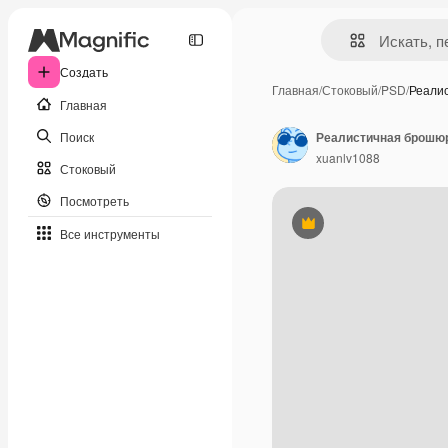
Создать
Главная
/
Стоковый
/
PSD
/
Реали
Главная
Поиск
Реалистичная брошюр
xuanlv1088
Стоковый
Посмотреть
Премиум
Все инструменты