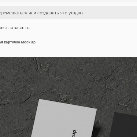
стичная визитна…
ая карточка MockUp