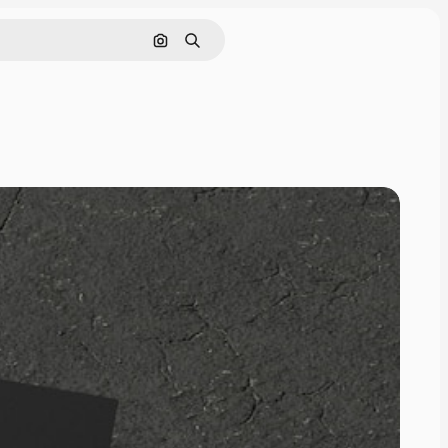
Поиск по изображению
Поиск