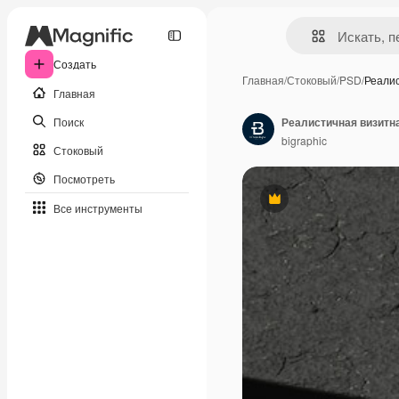
Создать
Главная
/
Стоковый
/
PSD
/
Реали
Главная
Поиск
Реалистичная визитн
bigraphic
Стоковый
Посмотреть
Премиум
Все инструменты