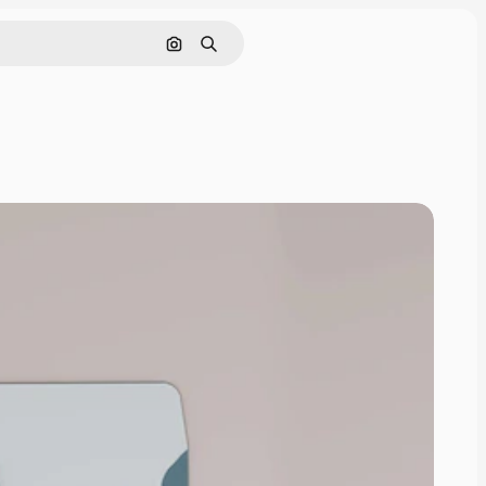
Поиск по изображению
Поиск