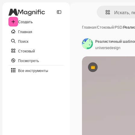
Создать
Главная
/
Стоковый
/
PSD
/
Реали
Главная
Поиск
Реалистичный шаблон
universedesign
Стоковый
Посмотреть
Премиум
Все инструменты