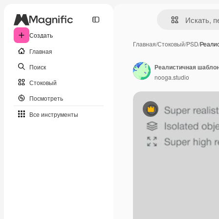
Создать
Главная
/
Стоковый
/
PSD
/
Реали
Главная
Поиск
Реалистичная шаблон
nooga.studio
Стоковый
Посмотреть
Премиум
Все инструменты