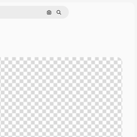
Поиск по изображению
Поиск