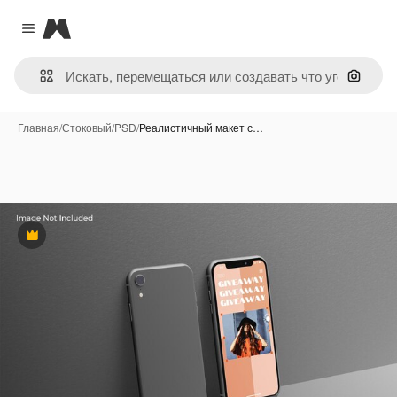
Magnific
Close menu
Поиск 
Главная
/
Стоковый
/
PSD
/
Реалистичный макет с…
Премиум