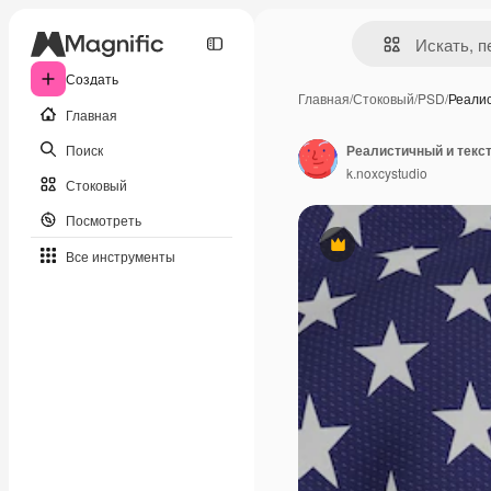
Создать
Главная
/
Стоковый
/
PSD
/
Реали
Главная
Поиск
k.noxcystudio
Стоковый
Посмотреть
Премиум
Все инструменты