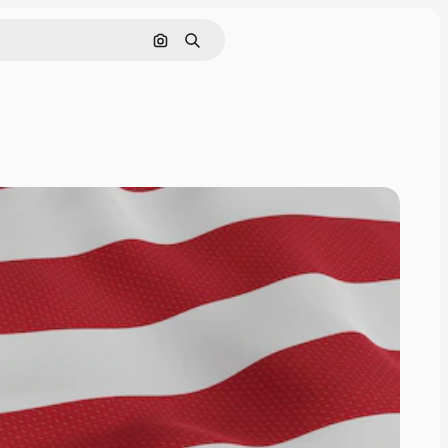
Поиск по изображению
Поиск