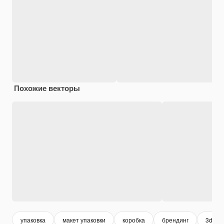
Похожие векторы
упаковка
макет упаковки
коробка
брендинг
3d mo