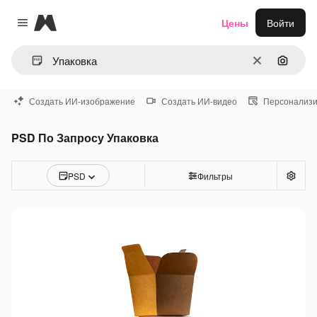
Magnific
Цены
Войти
Close menu
Очистить
Поиск 
Создать ИИ-изображение
Создать ИИ-видео
Персонализи
PSD По Запросу Упаковка
PSD
Фильтры