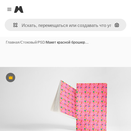
Magnific
Close menu
Поиск 
Главная
/
Стоковый
/
PSD
/
Макет красной брошюр…
Премиум