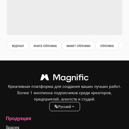
журнал
книга обложка
макет обложки
обложка
жу
Креативная платформа для создания ваших лучших работ.
Более 1 миллиона подписчиков среди креаторов,
предприятий, агентств и студий.
Pусский
Продукция
Spaces