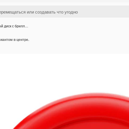
ый диск с брилл…
иантом в центре.