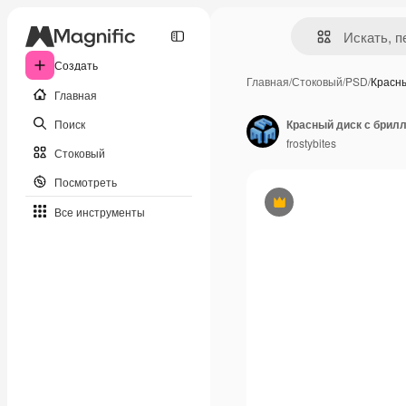
Создать
Главная
/
Стоковый
/
PSD
/
Красн
Главная
Поиск
Красный диск с брилл
frostybites
Стоковый
Посмотреть
Премиум
Все инструменты