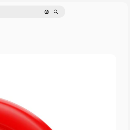
Поиск по изображению
Поиск