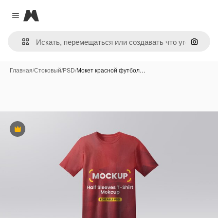
Magnific
Close menu
Поиск 
Главная
/
Стоковый
/
PSD
/
Мокет красной футбол…
Премиум