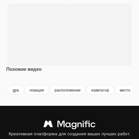
Похожие видео
Premium
Premium
Premium
Premium
gps
локация
расположение
навигатор
место
Креативная платформа для создания ваших лучших работ.