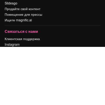
Slidesgo
Продайте свой контент
Помещение для прессы
Ищете magnific.ai
Связаться с нами
Клиентская поддержка
Instagram
YouTube
LinkedIn
TikTok
Discord
X
Reddit
Copyright © 2010-
2026
Freepik Company S.L.U.
Все права защищены
.