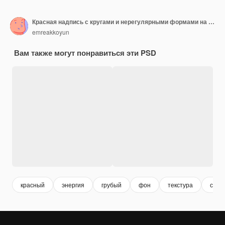
Красная надпись с кругами и нерегулярными формами на прозрачном фоне
emreakkoyun
Вам также могут понравиться эти PSD
красный
энергия
грубый
фон
текстура
совр