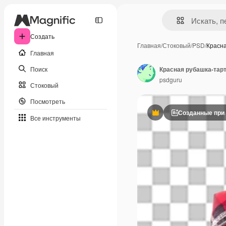
Создать
Главная
/
Стоковый
/
PSD
/
Красн
Главная
Поиск
Красная рубашка-тар
psdguru
Стоковый
Посмотреть
Созданные при
Премиум
Все инструменты