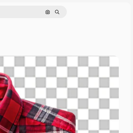
Поиск по изображению
Поиск