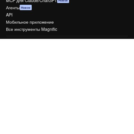
MCP для Claude/ChatGPT
Новое
Агенты
Новое
API
Мобильное приложение
Все инструменты Magnific
Начать
Academy
Документация по Пакету ИИ
Служба поддержки
Условия и положения
Политика конфиденциальности
Оригиналы
Новое
Политика файлов cookie
Центр доверия
Партнеры
Предприятие
Компания