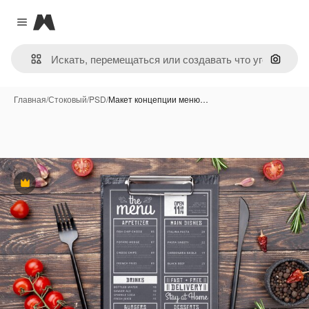
Magnific
Close menu
Поиск 
Главная
/
Стоковый
/
PSD
/
Макет концепции меню…
Премиум