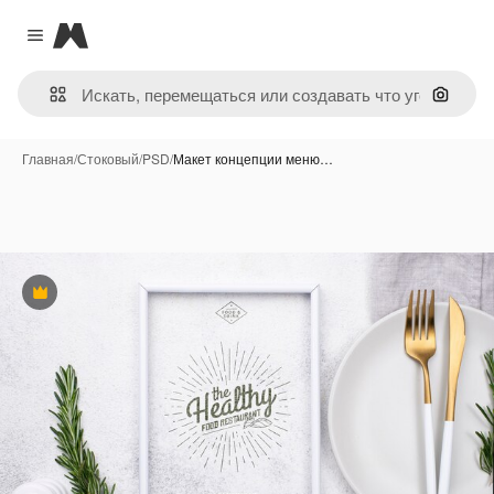
Magnific
Close menu
Поиск 
Главная
/
Стоковый
/
PSD
/
Макет концепции меню…
Премиум