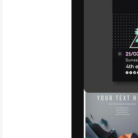
Креативная пл
ваших лучших 
подписчиков с
предприятий, а
Pусский