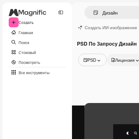
Создать
Создать ИИ-изображение
Главная
Поиск
PSD По Запросу Дизайн
Стоковый
PSD
Лицензия
Посмотреть
Все изображения
Все инструменты
Векторы
Иллюстрации
Фотографии
PSD
Шаблоны
Мокапы
Видео
Видеоролик
Моушн-дизайн
Видеошаблоны
Иконки
3D-модели
Шрифты