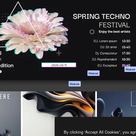
атформа для создания
Spaces
Academy
работ. Более 1 миллиона
ИИ-помощник
Документация п
реди креаторов,
Пакету ИИ
Генератор
гентств и студий.
изображений ИИ
Служба
поддержки
Генератор видео
ИИ
Условия и
положения
Генератор голоса
на основе ИИ
Политика
конфиденциальн
Стоковый контент
Оригиналы
MCP для
Новое
Новое
Claude/ChatGPT
Политика файло
cookie
Агенты
Новое
Центр доверия
API
Партнеры
Мобильное
приложение
Предприятие
Все инструменты
Magnific
By clicking “Accept All Cookies”, you agr