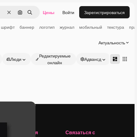
Цены
Войти
Зарегистрироваться
Очистить
Поиск по изображению
Поиск
шрифт
баннер
логотип
журнал
мобильный
текстура
пра
Актуальность
Редактируемые
Люди
Адвансд
онлайн
Компания
Связаться с