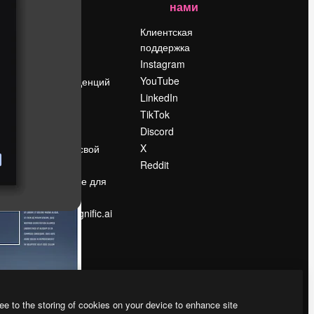
нами
Цены
о
О нас
Клиентская
поддержка
Reviews
Instagram
Вакансии
YouTube
Поиск тенденций
LinkedIn
Блог
TikTok
События
Discord
Slidesgo
ости
X
Продайте свой
контент
Reddit
в
Помещение для
прессы
Ищете magnific.ai
ee to the storing of cookies on your device to enhance site