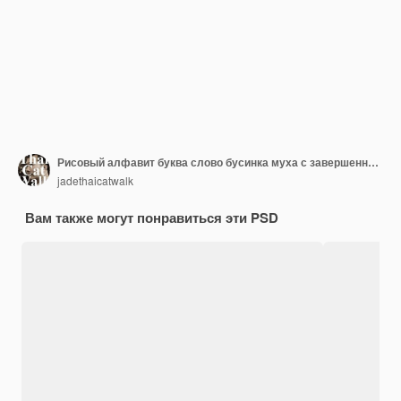
Рисовый алфавит буква слово бусинка муха с завершенным зерном семена сырого риса концепция для освежения утренней еды сырое рисовое зерно семена алфавит буквы слово концепция белый фон изолирован
jadethaicatwalk
Вам также могут понравиться эти PSD