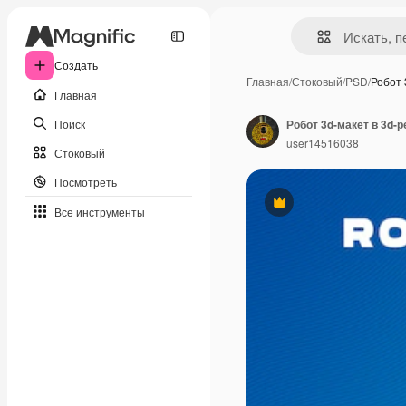
Создать
Главная
/
Стоковый
/
PSD
/
Робот 
Главная
Поиск
Робот 3d-макет в 3d-
user14516038
Стоковый
Посмотреть
Премиум
Все инструменты