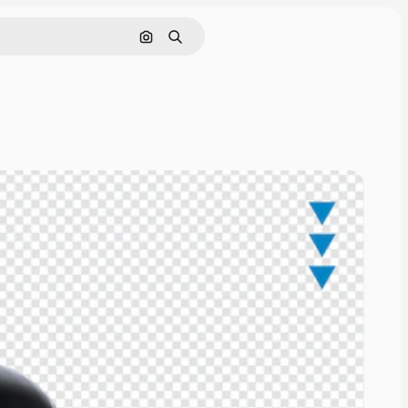
Поиск по изображению
Поиск