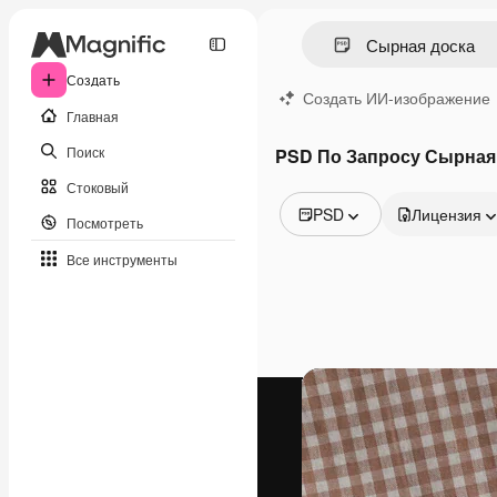
Создать
Создать ИИ-изображение
Главная
Поиск
PSD По Запросу Сырная
Стоковый
PSD
Лицензия
Посмотреть
Все изображения
Все инструменты
Векторы
Иллюстрации
Фотографии
PSD
Шаблоны
Мокапы
Видео
Видеоролик
Моушн-дизайн
Видеошаблоны
Иконки
3D-модели
Шрифты