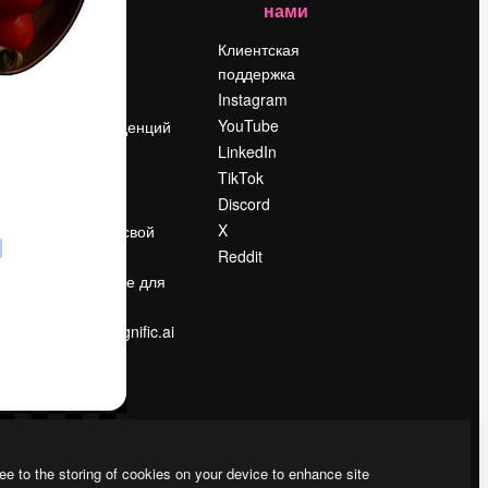
нами
Цены
о
О нас
Клиентская
поддержка
Reviews
Instagram
Вакансии
YouTube
Поиск тенденций
LinkedIn
Блог
TikTok
События
Discord
Slidesgo
ости
X
Продайте свой
контент
Reddit
в
Помещение для
прессы
Ищете magnific.ai
ee to the storing of cookies on your device to enhance site