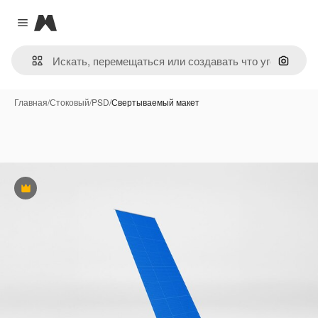
Magnific
Close menu
Поиск 
Главная
/
Стоковый
/
PSD
/
Свертываемый макет
Премиум