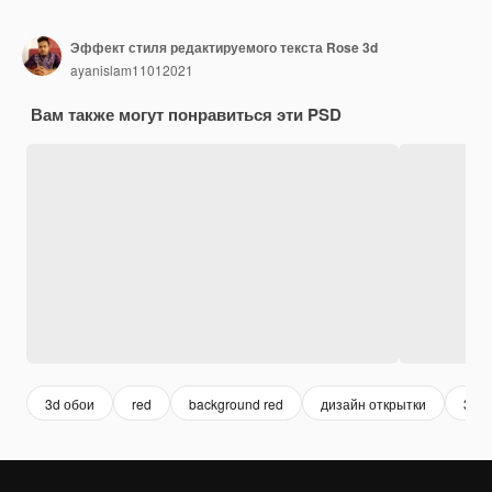
Эффект стиля редактируемого текста Rose 3d
ayanislam11012021
Вам также могут понравиться эти PSD
3d обои
red
background red
дизайн открытки
3d p