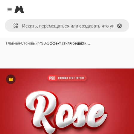
Magnific
Close menu
Поиск 
Главная
/
Стоковый
/
PSD
/
Эффект стиля редакти…
Премиум