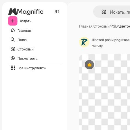
Создать
Главная
/
Стоковый
/
PSD
/
Цвето
Главная
Поиск
Цветок розы png изо
rakivity
Стоковый
Посмотреть
Премиум
Все инструменты