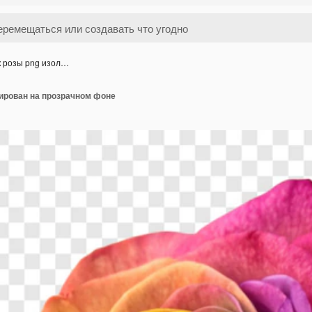
к розы png изол…
лирован на прозрачном фоне