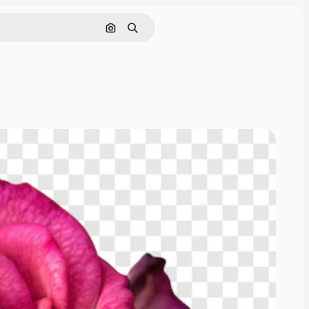
Поиск по изображению
Поиск