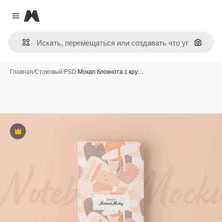
Magnific
Close menu
Поиск 
Главная
/
Стоковый
/
PSD
/
Мокап блокнота с кру…
Премиум