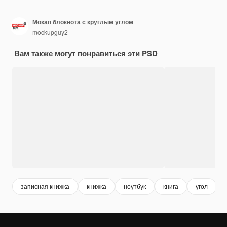
Мокап блокнота с круглым углом
mockupguy2
Вам также могут понравиться эти PSD
записная книжка
книжка
ноутбук
книга
угол