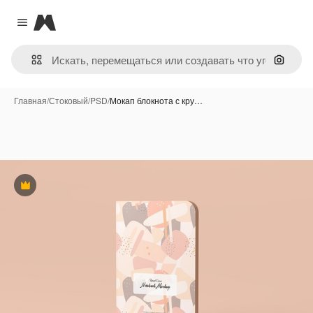
Magnific
Close menu
Поиск 
Главная
/
Стоковый
/
PSD
/
Мокап блокнота с кру…
Премиум