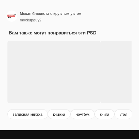
Мокап блокнота с круглым углом
mockupguy2
Вам также могут понравиться эти PSD
записная книжка
книжка
ноутбук
книга
угол