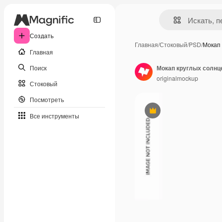
Создать
Главная
/
Стоковый
/
PSD
/
Мокап
Главная
Поиск
Мокап круглых солнц
originalmockup
Стоковый
Посмотреть
Премиум
Все инструменты