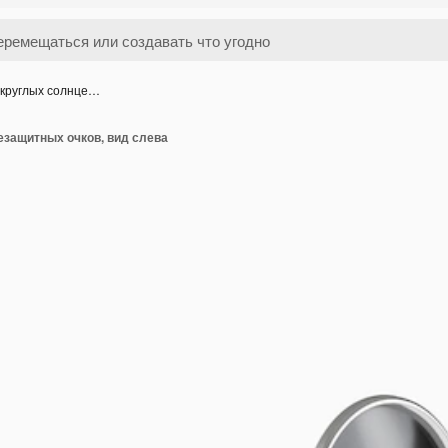
 круглых солнце…
езащитных очков, вид слева