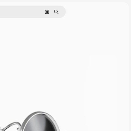
Поиск по изображению
Поиск