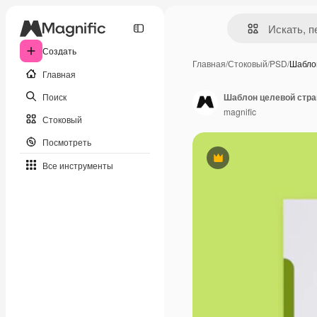
Создать
Главная
/
Стоковый
/
PSD
/
Шабло
Главная
Поиск
Шаблон целевой стра
magnific
Стоковый
Посмотреть
Премиум
Все инструменты