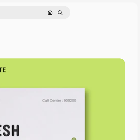
Поиск по изображению
Поиск