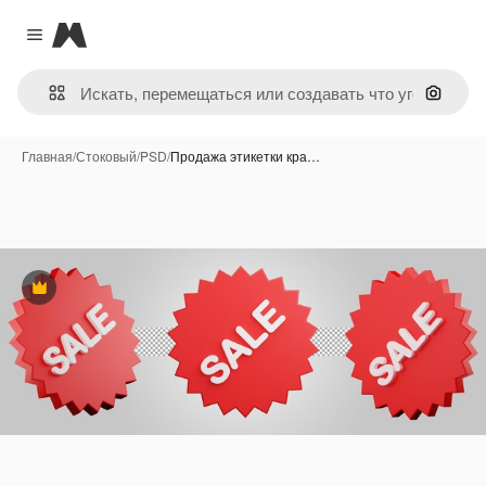
Magnific
Close menu
Поиск 
Главная
/
Стоковый
/
PSD
/
Продажа этикетки кра…
Премиум