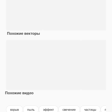
Похожие векторы
Похожие видео
Premium
Premium
Premium
Premium
взрыв
пыль
эффект
свечение
частицы
пожа