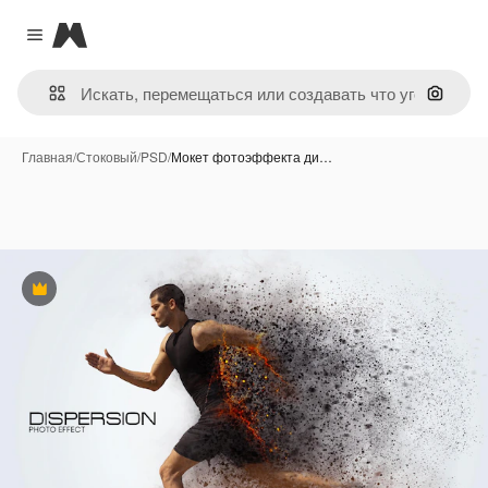
Magnific
Close menu
Поиск 
Главная
/
Стоковый
/
PSD
/
Мокет фотоэффекта ди…
Премиум